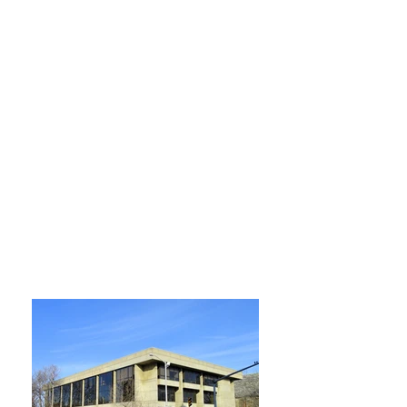
Horario de apertura
Lunes, Martes, Miércoles y Jueves
9:00 am – 9:00 pm
Viernes
9:00 am – 5:00 pm
Sabado
9:00 am – 5:00 pm