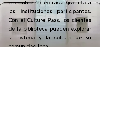
para obtener entrada gratuita a
las instituciones participantes.
Con el Culture Pass, los clientes
de la biblioteca pueden explorar
la historia y la cultura de su
comunidad local.
Solicitar ahora
51 Lawrence St.
Lawrence, MA 01841
Teléfono: