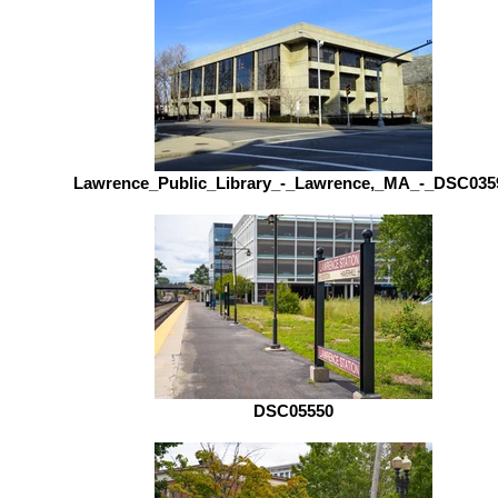
Lawrence_Public_Library_-_Lawrence,_MA_-_DSC035
DSC05550