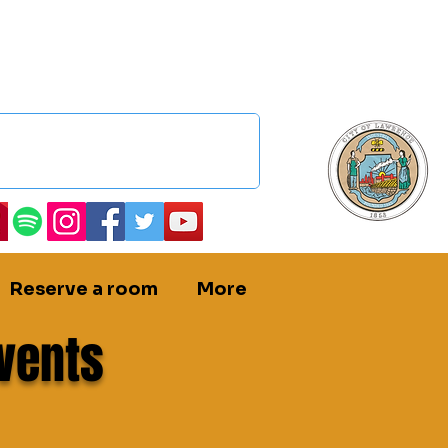
Reserve a room
More
vents