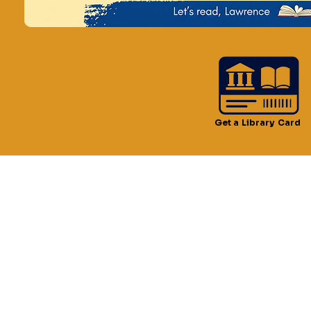
Horario y ubica
22 jul 2024, 11:00 a.m. –
lorenzo, 51 Lawrence St,
Get a Library Card