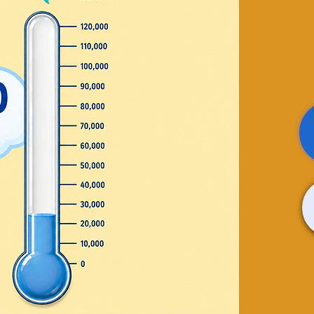
storias
ation
a!!
nualidad!
osed
ts