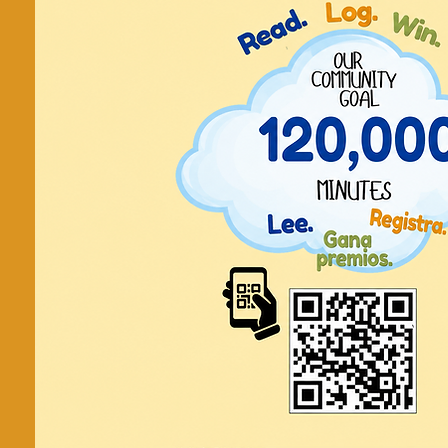
Cuento e hi
de TreSt
¡¡Leer en voz alt
Canciones!!
¡Llévate a casa una ma
Registration is cl
See other even