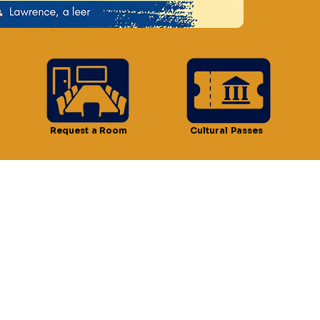
ción
 12:00 p.m.
 Lawrence, MA 01841, EE. UU.
Request a Room
Cultural Passes