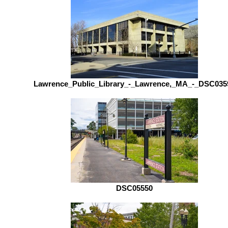
Lawrence_Public_Library_-_Lawrence,_MA_-_DSC035
DSC05550