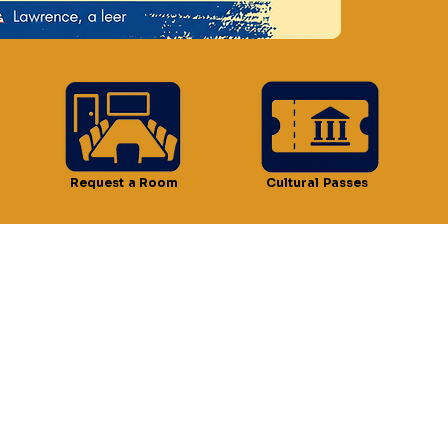
ción
– 4:30 p.m.
wrence, 51 Lawrence St, Lawrence, MA 01841, EE. UU.
Request a Room
Cultural Passes