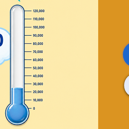
 propio
pared
rsonalizado! Únase a
 de manualidades en la
 único. Deje fluir su
onentes. Perfecto para
¡No te lo pierdas!
osed
ts