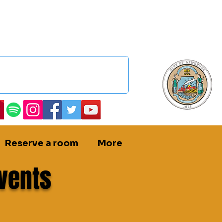
Reserve a room
More
vents