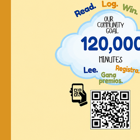
Prepara tu
reloj de 
¡Crea tu propio reloj de pared pe
nosotros para una divertida sesión
que diseñará y ensamblará su reloj
creatividad al elegir colores y comp
todos los niveles de habilidad. 
Registration is cl
See other even