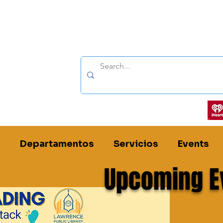
Síganos por:
Departamentos
Servicios
Events
Upcoming E
ública de Lawrence