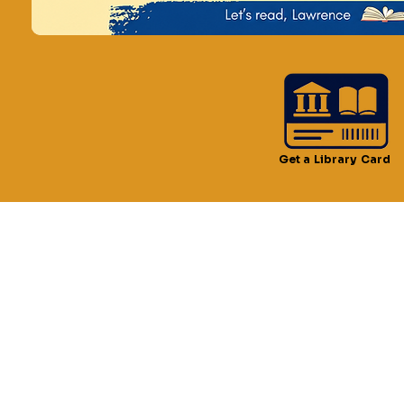
Horario y ubica
24 may 2024, 3:00 p.m. 
Biblioteca pública de La
Get a Library Card