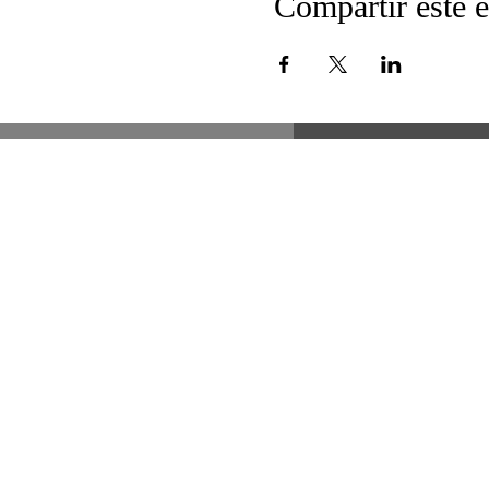
Compartir este 
51 Lawrence St.
Lawrence, MA 01841
Teléfono:
978-620-3600