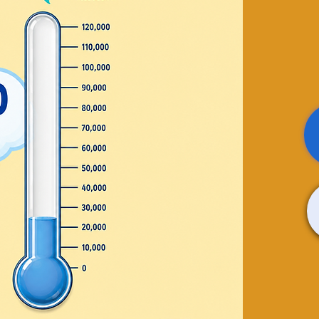
e
reación
 mágico
 encantadora mientras
ersonalizados!
978-620-3606
wrence.com
osed
ts