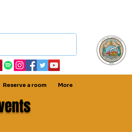
Reserve a room
More
vents