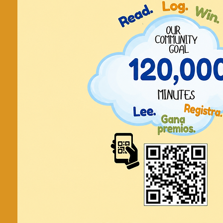
Tard
artesanal/C
de llavero
¡Para una experiencia de artesanía
creamos Llaveros Mágicos p
Contacto: Luis Contreras 
luis.contreras@cityofla
Registration is cl
See other even