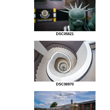
DSC05621
DSC06970