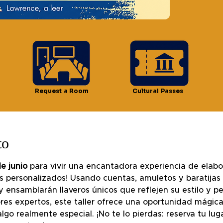
ción
4:30 p.m.
Request a Room
Cultural Passes
 Lawrence, MA 01841, EE. UU.
to
e junio
 para vivir una encantadora experiencia de elabo
 personalizados! Usando cuentas, amuletos y baratijas d
y ensamblarán llaveros únicos que reflejen su estilo y pe
res expertos, este taller ofrece una oportunidad mágica
algo realmente especial. ¡No te lo pierdas: reserva tu lu