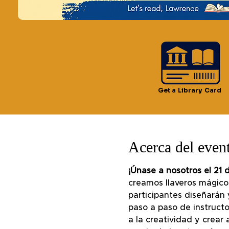
Horario y ubica
21 jun 2024, 3:00 p.m. – 
Get a Library Card
lorenzo, 51 Lawrence St,
Acerca del even
¡Únase a nosotros el 21 d
creamos llaveros mágicos
participantes diseñarán 
paso a paso de instructo
a la creatividad y crear 