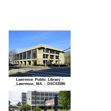
Sabado
9:00 am – 5:00 pm
Lawrence_Public_Library_-
_Lawrence,_MA_-_DSC03595