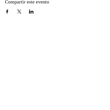
Compartir este evento
51 Lawrence St.
Lawrence, MA 01841
Teléfono:
978-620-3600
Fax:
978-722-9540