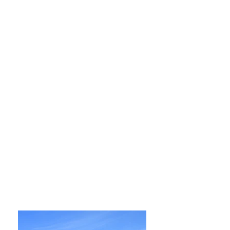
Horario de apertura
Lunes, Martes, Miércoles y Jueves
9:00 am – 9:00 pm
Viernes
9:00 am – 5:00 pm
Sabado
9:00 am – 5:00 pm