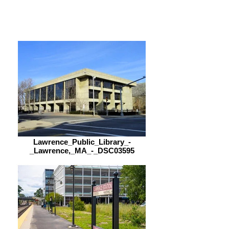
9:00 am – 5:00 pm
Lawrence_Public_Library_-
_Lawrence,_MA_-_DSC03595